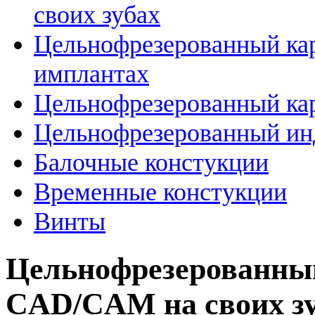
своих зубах
Цельнофрезерованный ка
имплантах
Цельнофрезерованный кар
Цельнофрезерованный ин
Балочные констукции
Временные констукции
Винты
Цельнофрезерованный
CAD/CAM на своих з